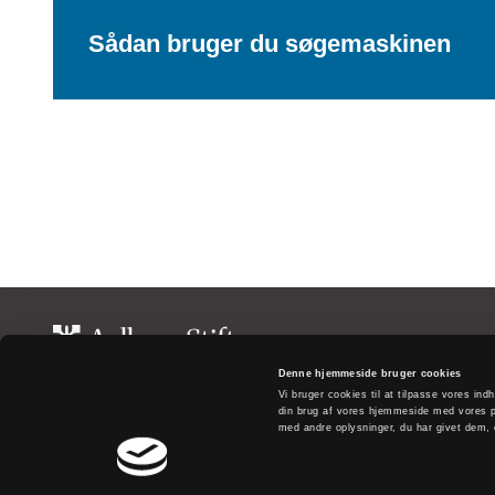
Sådan bruger du søgemaskinen
Aalborg Stift
Denne hjemmeside bruger cookies
Vi bruger cookies til at tilpasse vores indh
Thulebakken 1
din brug af vores hjemmeside med vores p
9000 Aalborg
med andre oplysninger, du har givet dem, e
Telefon: 98 18 80 88