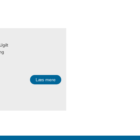
Ugilt
ing
Læs mere