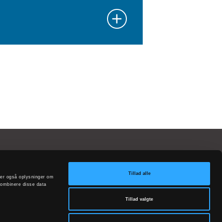
Tillad alle
deler også oplysninger om
ontakt
kombinere disse data
Tillad valgte
resse