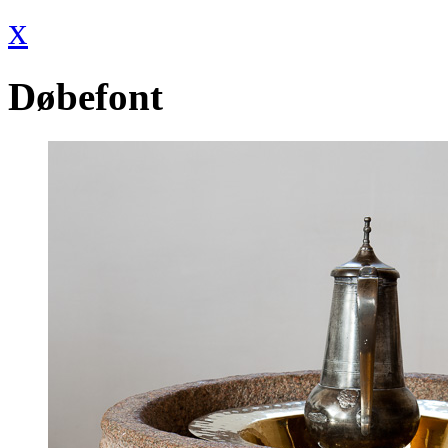
x
Døbefont