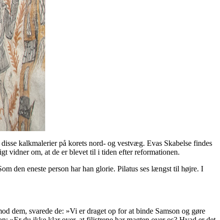
s disse kalkmalerier på korets nord- og vestvæg. Evas Skabelse findes
vidner om, at de er blevet til i tiden efter reformationen.
 den eneste person har han glorie. Pilatus ses længst til højre. I
imod dem, svarede de: »Vi er draget op for at binde Samson og gøre
 »Er du ikke klar over, at filistrene har magten over os? Hvad er det