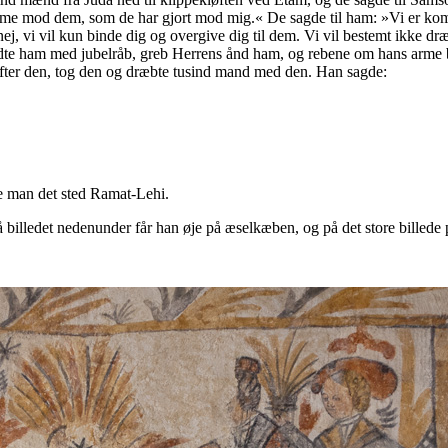
me mod dem, som de har gjort mod mig.« De sagde til ham: »Vi er komme
 nej, vi vil kun binde dig og overgive dig til dem. Vi vil bestemt ikke 
ødte ham med jubelråb, greb Herrens ånd ham, og rebene om hans arme bl
fter den, tog den og dræbte tusind mand med den. Han sagde:
te man det sted Ramat-Lehi.
På billedet nedenunder får han øje på æselkæben, og på det store billed