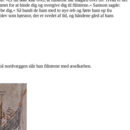
t for at binde dig og overgive dig til filistrene.« Samson sagde:
dræbe dig.« Så bandt de ham med to nye reb og førte ham op fra
ev som hørsnor, der er svedet af ild, og båndene gled af hans
e på nordvæggen slår han filistrene med æselkæben.