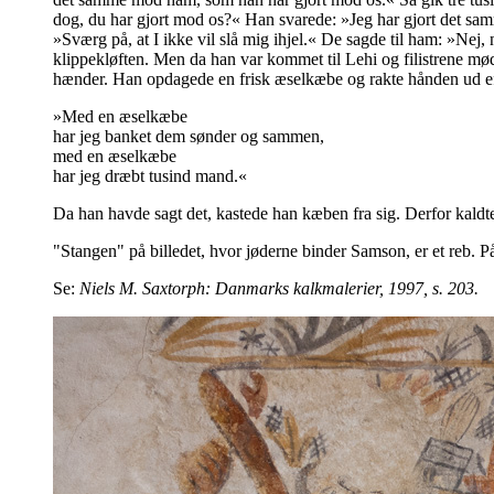
dog, du har gjort mod os?« Han svarede: »Jeg har gjort det sam
»Sværg på, at I ikke vil slå mig ihjel.« De sagde til ham: »Nej,
klippekløften. Men da han var kommet til Lehi og filistrene m
hænder. Han opdagede en frisk æselkæbe og rakte hånden ud e
»Med en æselkæbe
har jeg banket dem sønder og sammen,
med en æselkæbe
har jeg dræbt tusind mand.«
Da han havde sagt det, kastede han kæben fra sig. Derfor kald
"Stangen" på billedet, hvor jøderne binder Samson, er et reb. 
Se:
Niels M. Saxtorph: Danmarks kalkmalerier, 1997, s. 203.