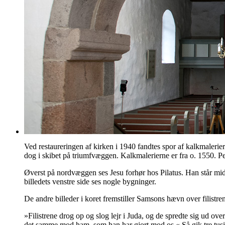
Ved restaureringen af kirken i 1940 fandtes spor af kalkmalerie
dog i skibet på triumfvæggen. Kalkmalerierne er fra o. 1550. Per
Øverst på nordvæggen ses Jesu forhør hos Pilatus. Han står midt
billedets venstre side ses nogle bygninger.
De andre billeder i koret fremstiller Samsons hævn over filist
»Filistrene drog op og slog lejr i Juda, og de spredte sig ud 
det samme mod ham, som han har gjort mod os.« Så gik tre tusin