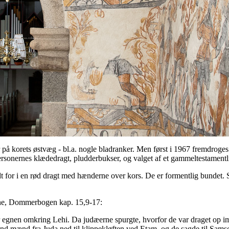
r på korets østvæg - bl.a. nogle bladranker. Men først i 1967 fremdroge
sonernes klædedragt, pludderbukser, og valget af et gammeltestamentligt 
 for i en rød dragt med hænderne over kors. De er formentlig bundet. Som
rene, Dommerbogen kap. 15,9-17:
over egnen omkring Lehi. Da judæerne spurgte, hvorfor de var draget op 
d mænd fra Juda ned til klippekløften ved Etam, og de sagde til Samson: