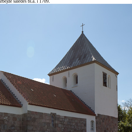
bejde således bl.a. i 1709.