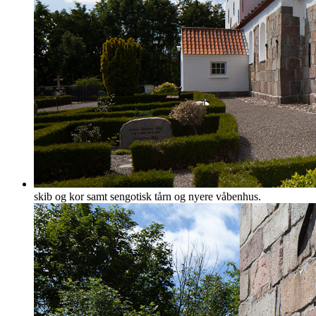
skib og kor samt sengotisk tårn og nyere våbenhus.