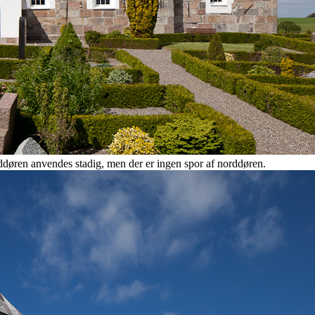
ddøren anvendes stadig, men der er ingen spor af norddøren.