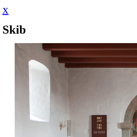
x
Skib