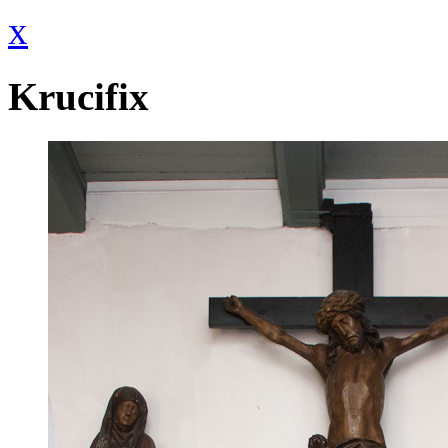
x
Krucifix