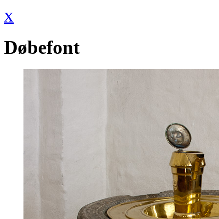
x
Døbefont