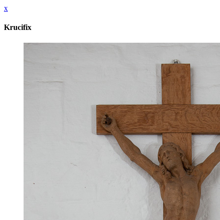
x
Krucifix