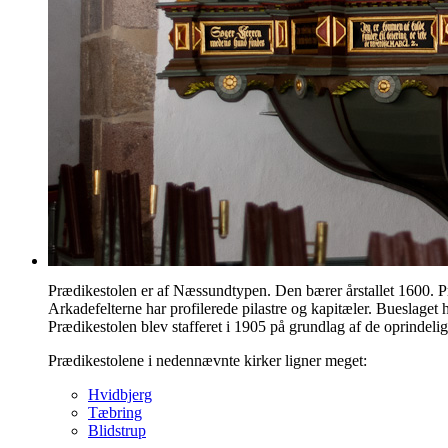
Prædikestolen er af Næssundtypen. Den bærer årstallet 1600. Præ
Arkadefelterne har profilerede pilastre og kapitæler. Bueslaget
Prædikestolen blev stafferet i 1905 på grundlag af de oprindelig
Prædikestolene i nedennævnte kirker ligner meget:
Hvidbjerg
Tæbring
Blidstrup