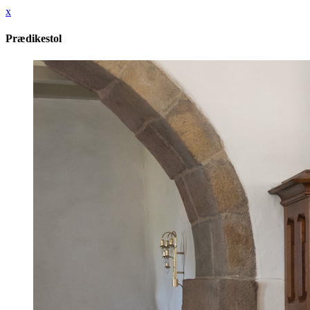
x
Prædikestol