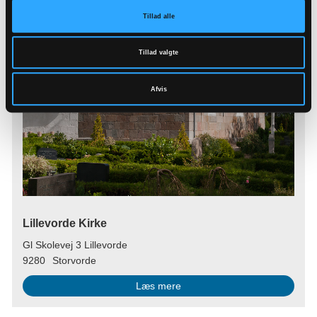
Tillad alle
Tillad valgte
Afvis
Lillevorde Kirke
Gl Skolevej 3 Lillevorde
9280
Storvorde
Læs mere