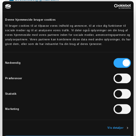
Denne hjemmeside bruger cookies
Vi bruger cookies til at tilpasse vores indhold og annoncer, til at vise dig funktioner til
sociale medier og til at analysere vores trafik. Vi deler også oplysninger om din brug af
vores hjemmeside med vores partnere inden for sociale medier, annonceringspartnere og
analysepartnere. Vores partnere kan kombinere disse data med andre oplysninger, du har
givet dem, eller som de har indsamlet fra din brug af deres tjenester.
Sognepræst (kirkebogsfører)
Jan Brogaard
Samtykkevalg
Nødvendig
Fælledparken 21 Gudumholm, 9280 Storvorde
Præferencer
20334157
Tirsdag - fredag 11-12 Mobil: 2033 4157 Mandag er fridag
Statistik
Lørdag efter aftale
jabr@km.dk
Marketing
Vis detaljer