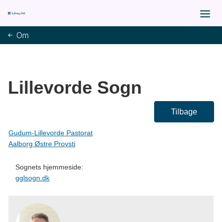
Om
Lillevorde Sogn
Tilbage
Gudum-Lillevorde Pastorat
Aalborg Østre Provsti
Sognets hjemmeside:
gglsogn.dk