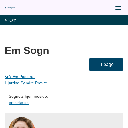
Om
Em Sogn
Tilbage
Vrå-Em Pastorat
Hjørring Søndre Provsti
Sognets hjemmeside:
emkirke.dk