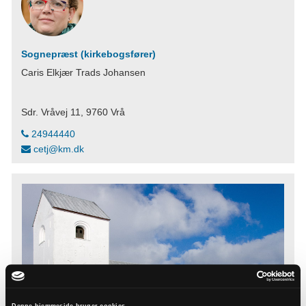
Sognepræst (kirkebogsfører)
Caris Elkjær Trads Johansen
Sdr. Vråvej 11, 9760 Vrå
24944440
cetj@km.dk