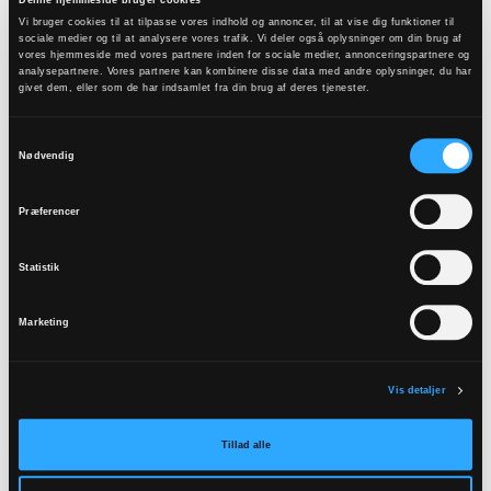
Denne hjemmeside bruger cookies
Vi bruger cookies til at tilpasse vores indhold og annoncer, til at vise dig funktioner til
sociale medier og til at analysere vores trafik. Vi deler også oplysninger om din brug af
vores hjemmeside med vores partnere inden for sociale medier, annonceringspartnere og
analysepartnere. Vores partnere kan kombinere disse data med andre oplysninger, du har
givet dem, eller som de har indsamlet fra din brug af deres tjenester.
Samtykkevalg
Nødvendig
Em Kirke
Præferencer
Hedegårdsvej 9
9760
Vrå
Statistik
Læs mere
Marketing
Vis detaljer
Til top
Tilbage
Tillad alle