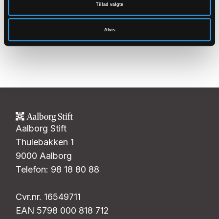
Tillad valgte
Sådan bruger du søgemaskinen
Afvis
Aalborg Stift
Thulebakken 1
9000 Aalborg
Telefon: 98 18 80 88
Cvr.nr. 16549711
EAN 5798 000 818 712