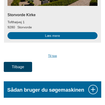
Storvorde Kirke
Tofthøjvej 1
9280
Storvorde
Læs mere
Til top
Tilbage
Sådan bruger du søgemaskinen