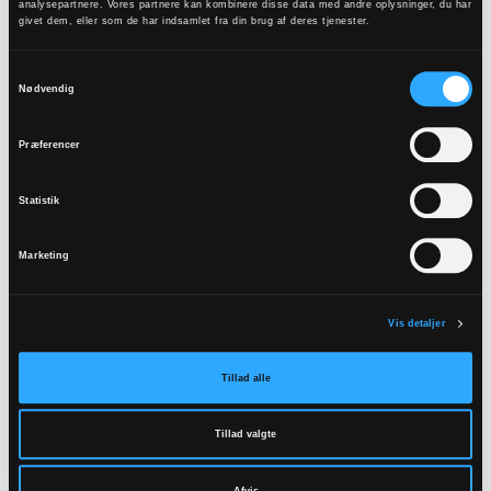
analysepartnere. Vores partnere kan kombinere disse data med andre oplysninger, du har
Træffes ikke om mandagen.
givet dem, eller som de har indsamlet fra din brug af deres tjenester.
storvordekirke@gmail.com
Samtykkevalg
Nødvendig
Sognepræst (kirkebogsfører)
Theresa Lundquist French
Præferencer
Tofthøjvej 37, 9280 Storvorde
Statistik
98318470
Marketing
tlf@km.dk
Vis detaljer
Tillad alle
Tillad valgte
Særpræst
Karen Søe Pedersen
Afvis