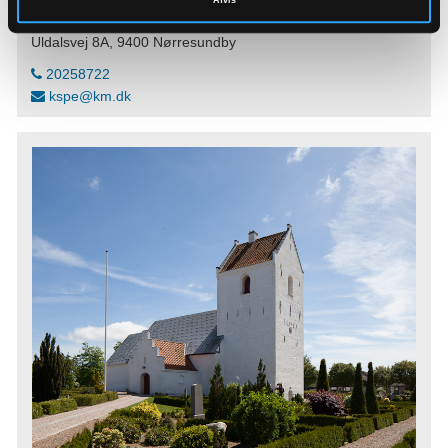
Uldalsvej 8A, 9400 Nørresundby
20258722
kspe@km.dk