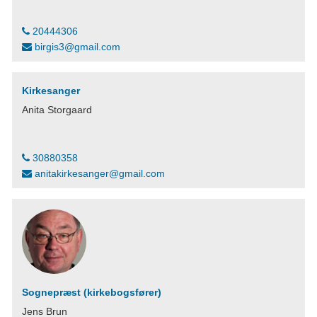
20444306
birgis3@gmail.com
Kirkesanger
Anita Storgaard
30880358
anitakirkesanger@gmail.com
Sognepræst (kirkebogsfører)
Jens Brun