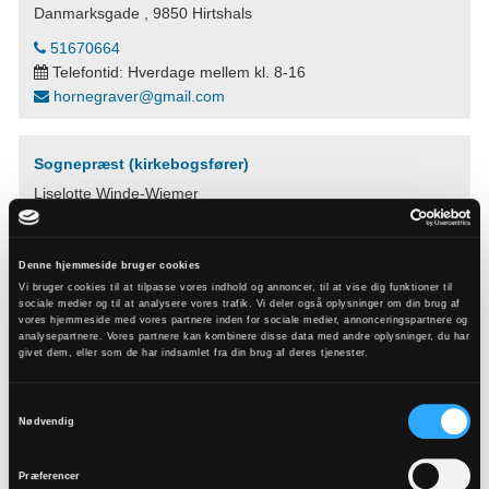
Danmarksgade , 9850 Hirtshals
51670664
Telefontid: Hverdage mellem kl. 8-16
hornegraver@gmail.com
Sognepræst (kirkebogsfører)
Liselotte Winde-Wiemer
Tornbyvej 14 Horne, 9850 Hirtshals
Denne hjemmeside bruger cookies
liw@km.dk
Vi bruger cookies til at tilpasse vores indhold og annoncer, til at vise dig funktioner til
sociale medier og til at analysere vores trafik. Vi deler også oplysninger om din brug af
vores hjemmeside med vores partnere inden for sociale medier, annonceringspartnere og
analysepartnere. Vores partnere kan kombinere disse data med andre oplysninger, du har
givet dem, eller som de har indsamlet fra din brug af deres tjenester.
Samtykkevalg
Nødvendig
Præferencer