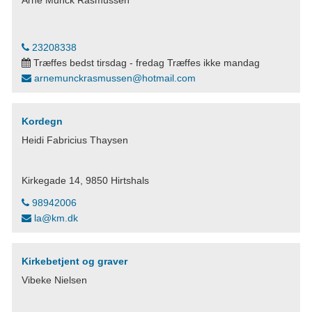
Arne Munck Rasmussen
23208338
Træffes bedst tirsdag - fredag Træffes ikke mandag
arnemunckrasmussen@hotmail.com
Kordegn
Heidi Fabricius Thaysen
Kirkegade 14, 9850 Hirtshals
98942006
la@km.dk
Kirkebetjent og graver
Vibeke Nielsen