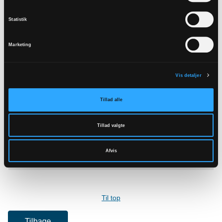
Statistik
Marketing
Vis detaljer
Tillad alle
Asdal Kirke
Allingdamvej 75
Tillad valgte
9850
Hirtshals
Afvis
Læs mere
Til top
Tilbage