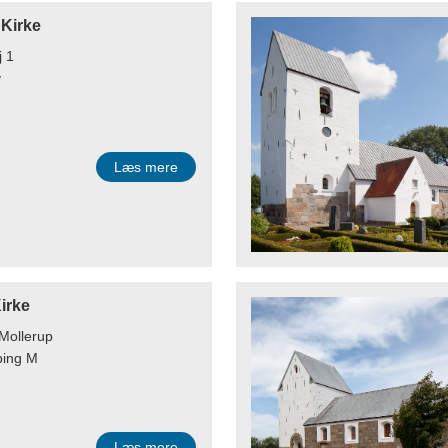
 Kirke
j 1
v
Læs mere
irke
 Mollerup
bing M
Læs mere