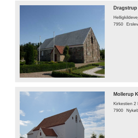
Dragstrup
Helligkildeve
7950
Ersle
Mollerup K
Kirkestien 2
7900
Nykø