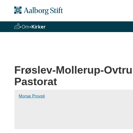
•
Om
•
Kirker
Frøslev-Mollerup-Ovtr
Pastorat
Morsø Provsti