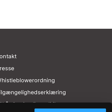
ontakt
resse
histleblowerordning
ilgængelighedserklæring
ilkår & privatlivspolitik