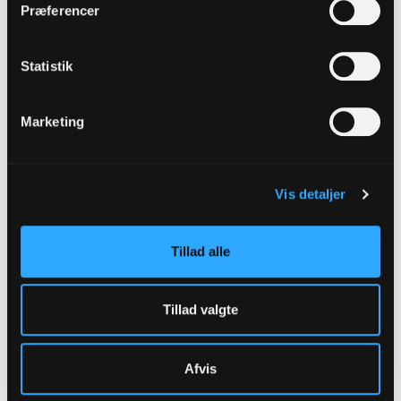
Præferencer
Statistik
Marketing
Tødsø Kirke
Vis detaljer
Gammel Landevej 36 Tødsø
7900
Nykøbing M
Læs mere
Tillad alle
Tillad valgte
Til top
Tilbage
Afvis