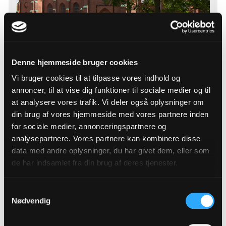
Sankt Clemens Kirke
Denne hjemmeside bruger cookies
Kirketorvet 3
Vi bruger cookies til at tilpasse vores indhold og
7900
Nykøbing M
annoncer, til at vise dig funktioner til sociale medier og til
at analysere vores trafik. Vi deler også oplysninger om
Læs mere
din brug af vores hjemmeside med vores partnere inden
for sociale medier, annonceringspartnere og
analysepartnere. Vores partnere kan kombinere disse
data med andre oplysninger, du har givet dem, eller som
de har indsamlet fra din brug af deres tjenester.
Samtykkevalg
Nødvendig