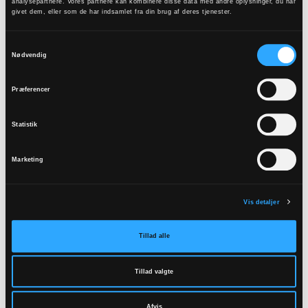
analysepartnere. Vores partnere kan kombinere disse data med andre oplysninger, du har
Frejlev Kirke
givet dem, eller som de har indsamlet fra din brug af deres tjenester.
Nibevej 298
9200
Aalborg SV
Samtykkevalg
Nødvendig
Læs mere
Præferencer
Statistik
Marketing
Vis detaljer
Tillad alle
Tillad valgte
Afvis