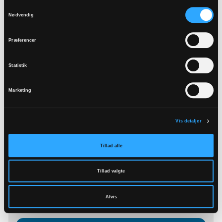
Samtykkevalg
Nødvendig
Præferencer
Statistik
Marketing
Horsens Kirke
Horsens Kirkevej 30 Langholt
9310
Vodskov
Vis detaljer
Læs mere
Tillad alle
Tillad valgte
Horsens Kirkes kapel
Horsens Kirkevej 30, Langholt
Afvis
9310
Vodskov