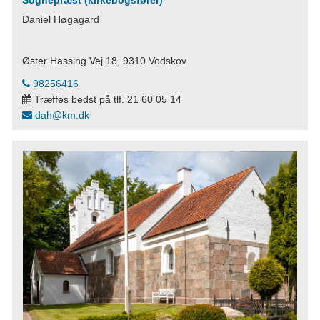
Sognepræst (kirkebogsfører)
Daniel Høgagard
Øster Hassing Vej 18, 9310 Vodskov
98256416
Træffes bedst på tlf. 21 60 05 14
dah@km.dk