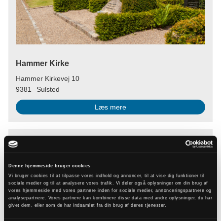
Hammer Kirke
Hammer Kirkevej 10
9381
Sulsted
Læs mere
Denne hjemmeside bruger cookies
Vi bruger cookies til at tilpasse vores indhold og annoncer, til at vise dig funktioner til
sociale medier og til at analysere vores trafik. Vi deler også oplysninger om din brug af
vores hjemmeside med vores partnere inden for sociale medier, annonceringspartnere og
analysepartnere. Vores partnere kan kombinere disse data med andre oplysninger, du har
givet dem, eller som de har indsamlet fra din brug af deres tjenester.