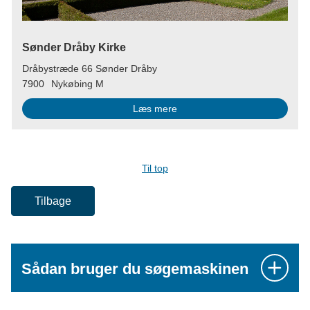
Sønder Dråby Kirke
Dråbystræde 66 Sønder Dråby
7900
Nykøbing M
Læs mere
Til top
Tilbage
Sådan bruger du søgemaskinen