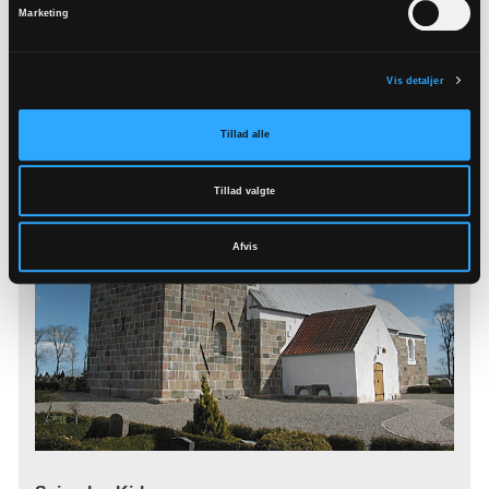
Marketing
Læs mere
Vis detaljer
Tillad alle
Tillad valgte
Afvis