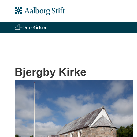
•
Om
•
Kirker
Bjergby Kirke