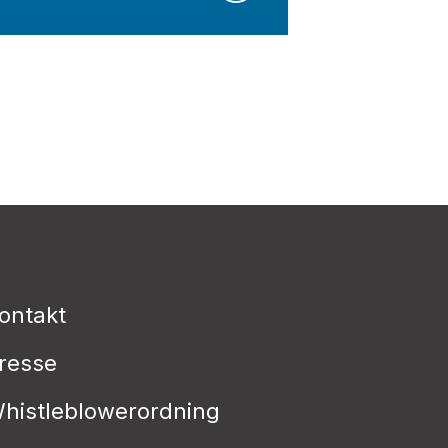
ontakt
resse
histleblowerordning