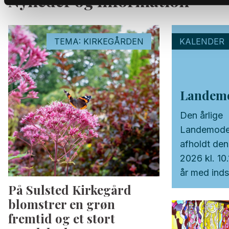
Nyheder og information
TEMA: KIRKEGÅRDEN
KALENDER
Landem
Den årlige
Landemodeg
afholdt den
2026 kl. 10.
år med inds
På Sulsted Kirkegård
Oral Shaw.
blomstrer en grøn
fremtid og et stort