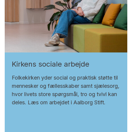
Kirkens sociale arbejde
Folkekirken yder social og praktisk støtte til
mennesker og fællesskaber samt sjælesorg,
hvor livets store spørgsmål, tro og tvivl kan
deles. Læs om arbejdet i Aalborg Stift.