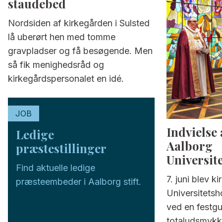
staudebed
Nordsiden af kirkegården i Sulsted
lå uberørt hen med tomme
gravpladser og få besøgende. Men
så fik menighedsråd og
kirkegårdspersonalet en idé.
JOB
Indvielse 
Ledige
Aalborg
præstestillinger
Universit
Find aktuelle ledige
7. juni blev k
præsteembeder i Aalborg stift.
Universitetsho
ved en festgu
totaludsmykke