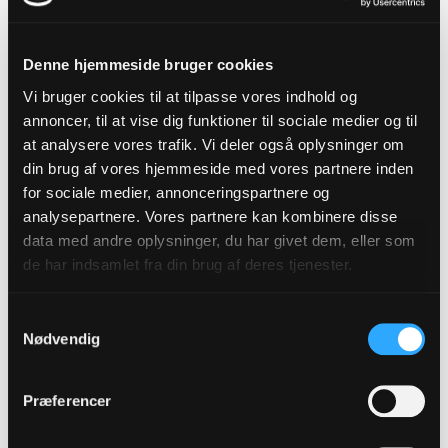
vanskeligt at kommunikere om følelser. Her er
sorgkufferten tænkt som en praktisk hjælp,
Denne hjemmeside bruger cookies
fortæller Katrine Staghøj Liisberg.
Vi bruger cookies til at tilpasse vores indhold og
Derudover indeholder kufferten en billedbog med
annoncer, til at vise dig funktioner til sociale medier og til
at analysere vores trafik. Vi deler også oplysninger om
simple forklaringer på, hvad der sker, når nogen
din brug af vores hjemmeside med vores partnere inden
dør og en gennemgang af, hvordan en bisættelse
for sociale medier, annonceringspartnere og
og begravelse forløber. Formålet er at hjælpe
analysepartnere. Vores partnere kan kombinere disse
børnene med at forstå og deltage i de ritualer,
data med andre oplysninger, du har givet dem, eller som
som er forbundet med at miste.
de har indsamlet fra din brug af deres tjenester.
Samtykkevalg
Nødvendig
Præferencer