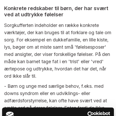
Konkrete redskaber til børn, der har svært
ved at udtrykke følelser
Sorgkufferten indeholder en række konkrete
værktøjer, der kan bruges til at forklare og tale om
sorg. For eksempel en dukkefamilie, en lille kiste,
lys, bøger om at miste samt små 'følelsesposer'
med ansigter, der viser forskellige følelser. På den
måde kan barnet tage fat i en 'trist' eller 'vred'
ærtepose og udtrykke, hvordan det har det, når
ord ikke slår til.
- Børn og unge med særlige behov, f.eks. med
downs syndrom eller en udviklings- eller
adfærdsforstyrrelse, kan ofte have svært ved at
sætte ord på deres følelser. Enten fordi de ikke
har et verbalt sprog, eller fordi det bare kan være