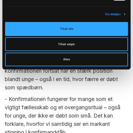
Konfirmationen holder stand
Vis detaljer
Mens dåbsmønstrene ændrer sig, ligger
konfirmationen stabilt. I 2025 blev 42.781 unge
Tillad alle
konfirmeret på landsplan, og
konfirmationsprocenten ligger uændret på 64,2
Tillad valgte
procent.
Afvis
Det viser ifølge Karen Marie Leth-Nissen, at
konfirmationen fortsat har en stærk position
blandt unge – også i en tid, hvor færre er døbt
som spædbørn.
- Konfirmationen fungerer for mange som et
vigtigt fællesskab og et overgangsritual – også
for unge, der ikke er døbt som små. Det kan
forklare, hvorfor vi samtidig ser en markant
stigning i konfirmanddåb.