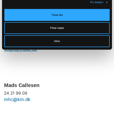
Mariann Dyhrberg Christensen
Vis detaljer
21 30 88 38
mdc@km.dk
Tillad alle
Tillad valgte
Søren Dosenrode
Afvis
22 44 66 29
sd@dps.aau.dk
Mads Callesen
24 21 99 09
mhc@km.dk