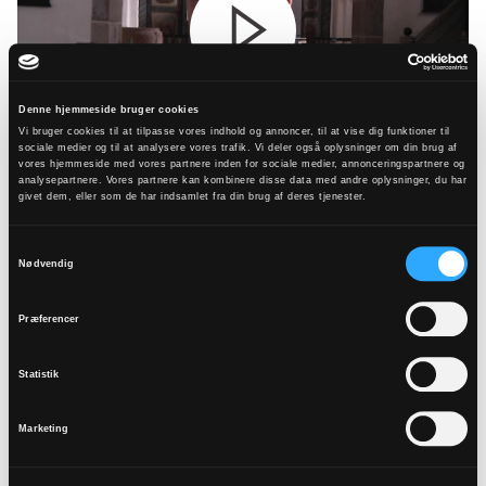
Denne hjemmeside bruger cookies
Vi bruger cookies til at tilpasse vores indhold og annoncer, til at vise dig funktioner til
sociale medier og til at analysere vores trafik. Vi deler også oplysninger om din brug af
vores hjemmeside med vores partnere inden for sociale medier, annonceringspartnere og
analysepartnere. Vores partnere kan kombinere disse data med andre oplysninger, du har
givet dem, eller som de har indsamlet fra din brug af deres tjenester.
Feltpræster tilknyttet Hæren
Samtykkevalg
Nødvendig
Præferencer
Oral Shaw
Statistik
25 31 79 00
orsh@km.dk
Marketing