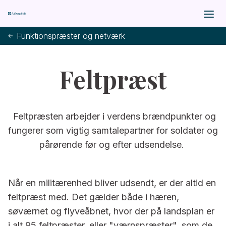
Funktionspræster og netværk
Feltpræst
Feltpræsten arbejder i verdens brændpunkter og
fungerer som vigtig samtalepartner for soldater og
pårørende før og efter udsendelse.
Når en militærenhed bliver udsendt, er der altid en
feltpræst med. Det gælder både i hæren,
søværnet og flyveåbnet, hvor der på landsplan er
i alt 95 feltpræster, eller "værnspræster", som de