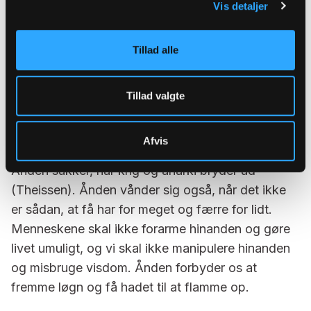
Vis detaljer
mennesker forsøger at manipulere hinanden, gør
Ånden oprør.
Tillad alle
Politik, vores fælles drøftelse af de fælles
Tillad valgte
anliggender, er også en del af Åndens virken i
verden. Politikken sørger for at sætte regler op i
Afvis
vores samfund for at skabe fred og forståelse, og
Ånden sukker, når krig og anarki bryder ud
(Theissen). Ånden vånder sig også, når det ikke
er sådan, at få har for meget og færre for lidt.
Menneskene skal ikke forarme hinanden og gøre
livet umuligt, og vi skal ikke manipulere hinanden
og misbruge visdom. Ånden forbyder os at
fremme løgn og få hadet til at flamme op.