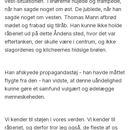
vest-situationen. Tilhørerne hujede og trampede,
når han sagde noget om øst. De jublede, når han
sagde noget om vesten. Thomas Mann afbrød
mødet og frabad sig tilråb. Han kunne ikke holde
råberiet ud på dette Åndens sted, hvor det var
eftertanken, der skulle være i centrum, og ikke
slagordenes og klicheernes hidsige brølen.
Han afskyede propagandastøj - han havde måttet
flygte fra den - han vidste, at denne uåndelighed
kunne gøre et samfund vulgært og ødelægge
menneskeheden.
Vi kender til støjen i vores verden. Vi kender til
råberiet, og derfor tror jeg også, de fleste af os