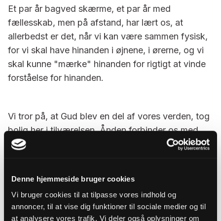
Et par år bagved skærme, et par år med
fællesskab, men på afstand, har lært os, at
allerbedst er det, når vi kan være sammen fysisk,
for vi skal have hinanden i øjnene, i ørerne, og vi
skal kunne "mærke" hinanden for rigtigt at vinde
forståelse for hinanden.
Vi tror på, at Gud blev en del af vores verden, tog
bolig her i tilværelsen. Ånden forbinder os med
Kristus, Guds søn som lærer os alt om, hvad det
er at være menneske. Vi betragter ham og bliver
med et klar over, at Ånden hele tiden bevæger os,
Denne hjemmeside bruger cookies
forandrer os, minder os om, at verden kan blive
Vi bruger cookies til at tilpasse vores indhold og
anderledes.
annoncer, til at vise dig funktioner til sociale medier og til
at analysere vores trafik. Vi deler også oplysninger om