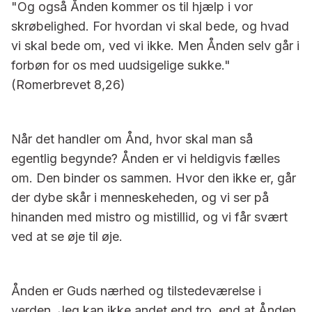
"Og også Ånden kommer os til hjælp i vor
skrøbelighed. For hvordan vi skal bede, og hvad
vi skal bede om, ved vi ikke. Men Ånden selv går i
forbøn for os med uudsigelige sukke."
(Romerbrevet 8,26)
Når det handler om Ånd, hvor skal man så
egentlig begynde? Ånden er vi heldigvis fælles
om. Den binder os sammen. Hvor den ikke er, går
der dybe skår i menneskeheden, og vi ser på
hinanden med mistro og mistillid, og vi får svært
ved at se øje til øje.
Ånden er Guds nærhed og tilstedeværelse i
verden. Jeg kan ikke andet end tro, end at Ånden